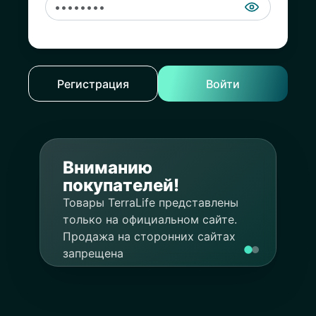
Регистрация
Войти
Покупка
Вниманию
акций
покупателей!
Подробнее
Система
Товары TerraLife представлены
"Статус"
только на официальном сайте.
Продажа на сторонних сайтах
запрещена